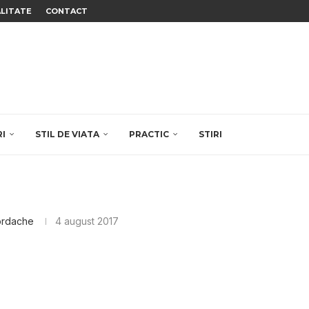
ALITATE
CONTACT
RI
STIL DE VIATA
PRACTIC
STIRI
ordache
4 august 2017