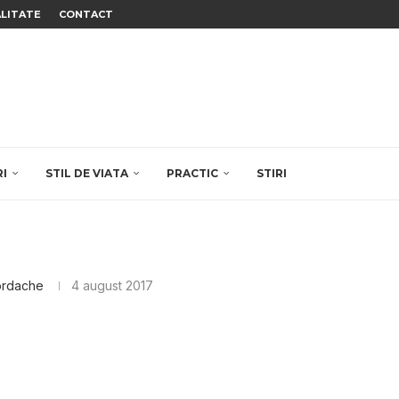
ALITATE
CONTACT
RI
STIL DE VIATA
PRACTIC
STIRI
ordache
4 august 2017