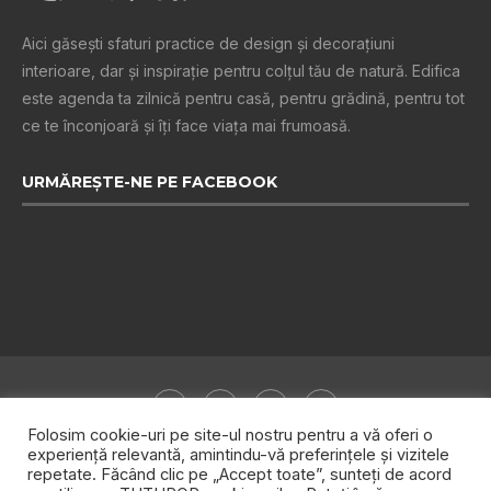
Aici găsești sfaturi practice de design şi decoraţiuni
interioare, dar și inspiraţie pentru colţul tău de natură. Edifica
este agenda ta zilnică pentru casă, pentru grădină, pentru tot
ce te înconjoară şi îţi face viaţa mai frumoasă.
URMĂREȘTE-NE PE FACEBOOK
Folosim cookie-uri pe site-ul nostru pentru a vă oferi o
experiență relevantă, amintindu-vă preferințele și vizitele
repetate. Făcând clic pe „Accept toate”, sunteți de acord
Despre noi
Publicitate
Politica de confidențialitate