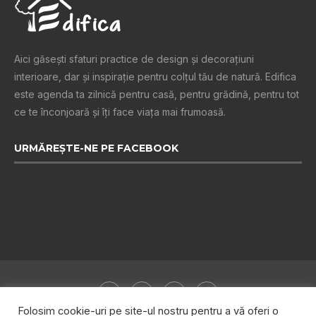
Aici găsești sfaturi practice de design şi decoraţiuni
interioare, dar și inspiraţie pentru colţul tău de natură. Edifica
este agenda ta zilnică pentru casă, pentru grădină, pentru tot
ce te înconjoară şi îţi face viaţa mai frumoasă.
URMĂREȘTE-NE PE FACEBOOK
Folosim cookie-uri pe site-ul nostru pentru a vă oferi o