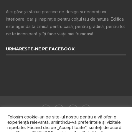
Aici găsești sfaturi practice de design şi decoraţiuni
interioare, dar și inspiraţie pentru colţul tău de natură. Edifica
este agenda ta zilnică pentru casă, pentru grădină, pentru tot
ce te înconjoară şi îţi face viaţa mai frumoasă.
URMĂREȘTE-NE PE FACEBOOK
Folosim cookie-uri pe site-ul nostru pentru a vă oferi o
experiență relevantă, amintindu-vă preferințele și vizitele
repetate. Făcând clic pe „Accept toate”, sunteți de acord
Despre noi
Publicitate
Politica de confidențialitate