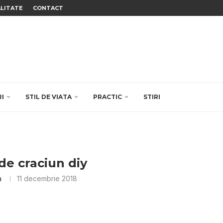
ALITATE
CONTACT
RI
STIL DE VIATA
PRACTIC
STIRI
de craciun diy
a
11 decembrie 2018