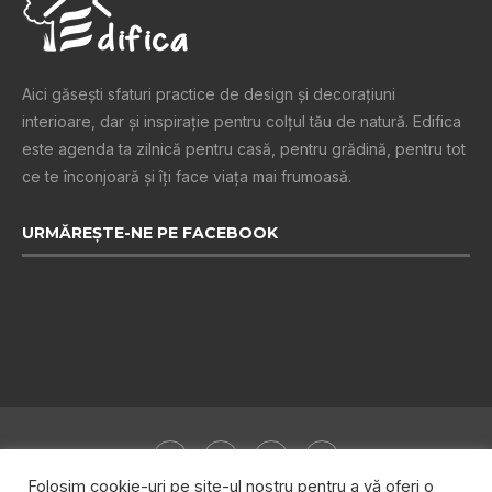
Aici găsești sfaturi practice de design şi decoraţiuni
interioare, dar și inspiraţie pentru colţul tău de natură. Edifica
este agenda ta zilnică pentru casă, pentru grădină, pentru tot
ce te înconjoară şi îţi face viaţa mai frumoasă.
URMĂREȘTE-NE PE FACEBOOK
Folosim cookie-uri pe site-ul nostru pentru a vă oferi o