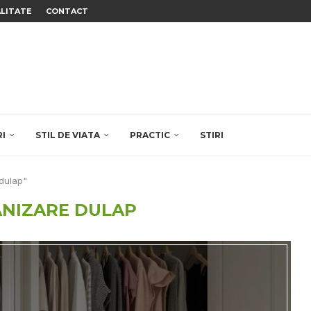
ALITATE
CONTACT
RI
STIL DE VIATA
PRACTIC
STIRI
 dulap"
NIZARE DULAP