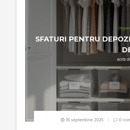
Organ
SFATURI PENTRU DEPOZ
D
scris 
16 septembrie 2025
0 com