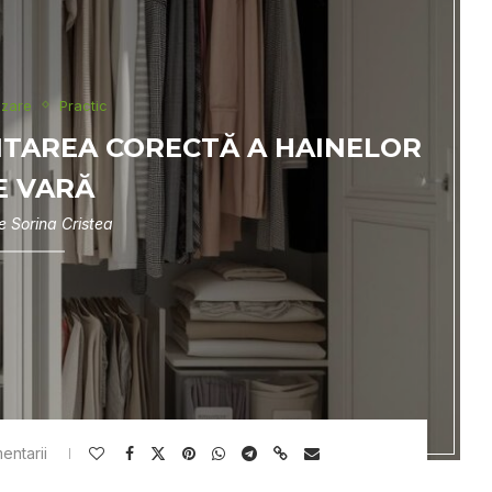
izare
Practic
ITAREA CORECTĂ A HAINELOR
E VARĂ
de
Sorina Cristea
entarii