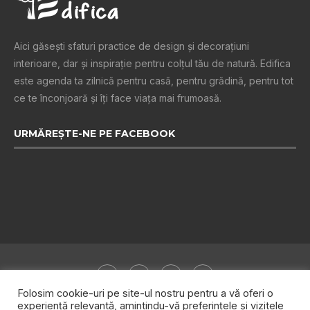
Aici găsești sfaturi practice de design şi decoraţiuni
interioare, dar și inspiraţie pentru colţul tău de natură. Edifica
este agenda ta zilnică pentru casă, pentru grădină, pentru tot
ce te înconjoară şi îţi face viaţa mai frumoasă.
URMĂREȘTE-NE PE FACEBOOK
Folosim cookie-uri pe site-ul nostru pentru a vă oferi o
experiență relevantă, amintindu-vă preferințele și vizitele