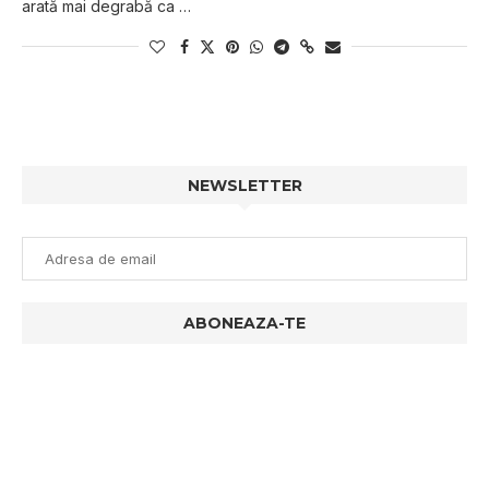
аrаtă mаі dеgrаbă ca …
NEWSLETTER