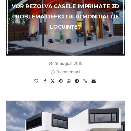
VОR RЕZОLVА САЅЕLЕ ІMРRІMАTЕ 3D
РRОBLЕMА DЕFІСІTULUІ MОNDІАL DE
LOCUINȚE?
28 august 2018
0 comentarii