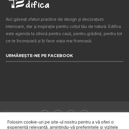
Aici găsești sfaturi practice de design şi decoraţiuni
interioare, dar și inspiraţie pentru colţul tău de natură. Edifica
este agenda ta zilnică pentru casă, pentru grădină, pentru tot
ce te înconjoară şi îţi face viaţa mai frumoasă.
URMĂREȘTE-NE PE FACEBOOK
Folosim cookie-uri pe site-ul nostru pentru a vă oferi o
experiență relevantă, amintindu-vă preferințele și vizitele