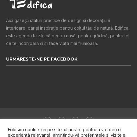
Aici găsești sfaturi practice de design şi decoraţiuni
interioare, dar și inspiraţie pentru colţul tău de natură. Edifica
este agenda ta zilnică pentru casă, pentru grădină, pentru tot
ce te înconjoară şi îţi face viaţa mai frumoasă.
URMĂREȘTE-NE PE FACEBOOK
Folosim cookie-uri pe site-ul nostru pentru a vă oferi o
experiență relevantă, amintindu-vă preferințele și vizitele