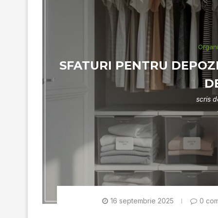
Organ
SFATURI PENTRU DEPOZ
D
scris 
16 septembrie 2025
0 com