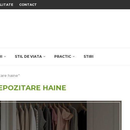
ALITATE
CONTACT
RI
STIL DE VIATA
PRACTIC
STIRI
itare haine"
DEPOZITARE HAINE