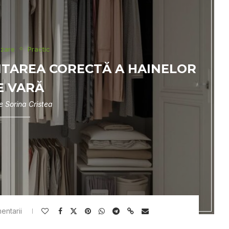
izare
Practic
ITAREA CORECTĂ A HAINELOR
E VARĂ
de
Sorina Cristea
entarii