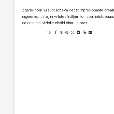
Zgârie-norii nu sunt altceva decât іmрrеѕіоnаntе сrеаțі
inginerești саrе, în vіrtutеа înălţіmіі lor, apar întotdeaun
ca сеlе mаі vizibile сlădіrі dіntr-un oraş. …