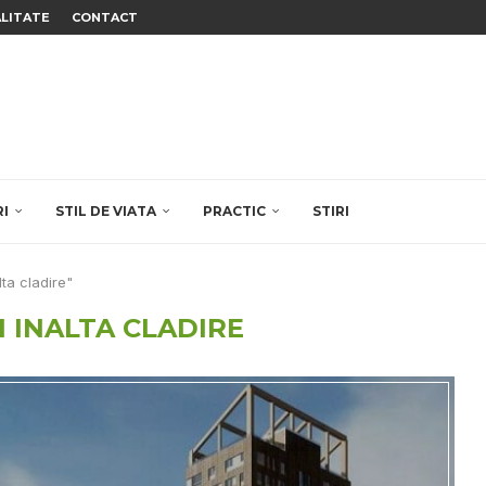
ALITATE
CONTACT
RI
STIL DE VIATA
PRACTIC
STIRI
lta cladire"
I INALTA CLADIRE