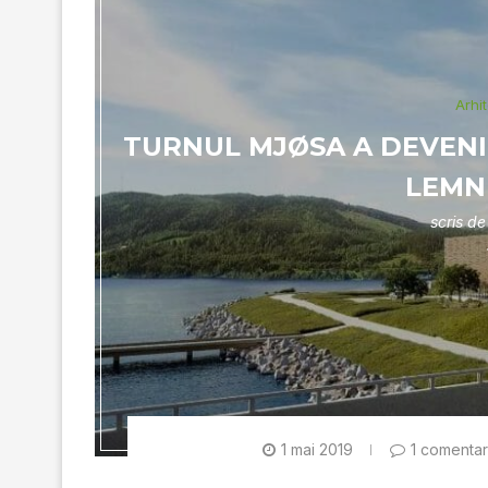
Arhi
TURNUL MJØSA A DEVENIT
LEMN
scris d
1 mai 2019
1 comentar