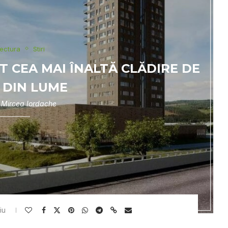
tectura
Stiri
 CEA MAI ÎNALTĂ CLĂDIRE DE
 DIN LUME
e
Mircea Iordache
iu