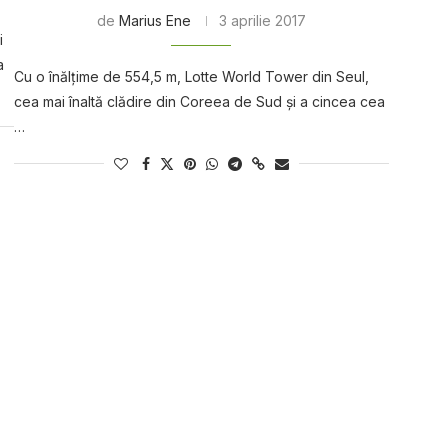
de
Marius Ene
3 aprilie 2017
і
a
Cu o înălţime de 554,5 m, Lotte World Tower din Seul,
cea mai înaltă clădire din Coreea de Sud şi a cincea cea
…