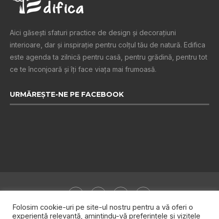
Aici găsești sfaturi practice de design şi decoraţiuni
interioare, dar și inspiraţie pentru colţul tău de natură. Edifica
este agenda ta zilnică pentru casă, pentru grădină, pentru tot
ce te înconjoară şi îţi face viaţa mai frumoasă.
URMĂREȘTE-NE PE FACEBOOK
Folosim cookie-uri pe site-ul nostru pentru a vă oferi o
experiență relevantă, amintindu-vă preferințele și vizitele