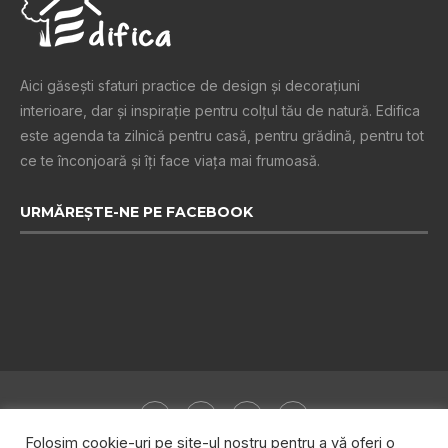
Aici găsești sfaturi practice de design şi decoraţiuni
interioare, dar și inspiraţie pentru colţul tău de natură. Edifica
este agenda ta zilnică pentru casă, pentru grădină, pentru tot
ce te înconjoară şi îţi face viaţa mai frumoasă.
URMĂREȘTE-NE PE FACEBOOK
Folosim cookie-uri pe site-ul nostru pentru a vă oferi o