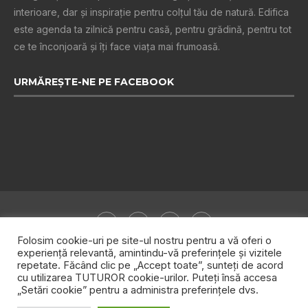
interioare, dar și inspiraţie pentru colţul tău de natură. Edifica
este agenda ta zilnică pentru casă, pentru grădină, pentru tot
ce te înconjoară şi îţi face viaţa mai frumoasă.
URMĂREȘTE-NE PE FACEBOOK
Folosim cookie-uri pe site-ul nostru pentru a vă oferi o
experiență relevantă, amintindu-vă preferințele și vizitele
repetate. Făcând clic pe „Accept toate”, sunteți de acord
Despre noi
Publicitate
Politica de confidențialitate
cu utilizarea TUTUROR cookie-urilor. Puteți însă accesa
„Setări cookie” pentru a administra preferințele dvs.
Contact