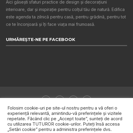
Aici găsești sfaturi practice de design şi decoraţiuni
interioare, dar și inspiraţie pentru colţul tău de natură. Edifica
este agenda ta zilnică pentru casă, pentru grădină, pentru tot
ce te înconjoară şi îţi face viaţa mai frumoasă.
URMĂREȘTE-NE PE FACEBOOK
Folosim cookie-uri pe site-ul nostru pentru a vă oferi o
experiență relevantă, amintindu-vă preferințele și vizitele
repetate. Făcând clic pe „Accept toate”, sunteți de acord
Despre noi
Publicitate
Politica de confidențialitate
cu utilizarea TUTUROR cookie-urilor. Puteți însă accesa
„Setări cookie” pentru a administra preferințele dvs.
Contact