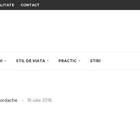
ALITATE
CONTACT
RI
STIL DE VIATA
PRACTIC
STIRI
Iordache
16 iulie 2018