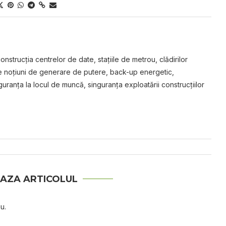
nstrucţia centrelor de date, staţiile de metrou, clădirilor
e noţiuni de generare de putere, back-up energetic,
iguranţa la locul de muncă, singuranţa exploatării construcţiilor
AZA ARTICOLUL
u.