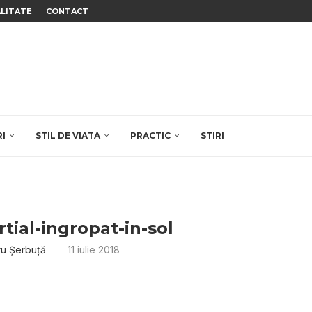
ALITATE
CONTACT
RI
STIL DE VIATA
PRACTIC
STIRI
tial-ingropat-in-sol
ru Șerbuță
11 iulie 2018