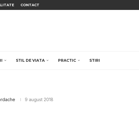
ALITATE
CONTACT
RI
STIL DE VIATA
PRACTIC
STIRI
ordache
9 august 2018