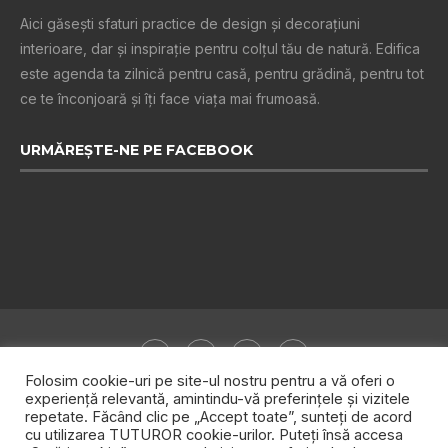
Aici găsești sfaturi practice de design şi decoraţiuni
interioare, dar și inspiraţie pentru colţul tău de natură. Edifica
este agenda ta zilnică pentru casă, pentru grădină, pentru tot
ce te înconjoară şi îţi face viaţa mai frumoasă.
URMĂREȘTE-NE PE FACEBOOK
Folosim cookie-uri pe site-ul nostru pentru a vă oferi o
experiență relevantă, amintindu-vă preferințele și vizitele
repetate. Făcând clic pe „Accept toate”, sunteți de acord
Despre noi
Publicitate
Politica de confidențialitate
cu utilizarea TUTUROR cookie-urilor. Puteți însă accesa