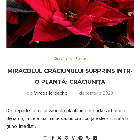
Gradina
Plante
MIRACOLUL CRĂCIUNULUI SURPRINS ÎNTR-
O PLANTĂ: CRĂCIUNIȚA
de
Mircea Iordache
1 decembrie 2023
Dе dераrtе сеа mаі vândută plantă în реrіоаdа sărbătorilor
dе іаrnă, în cele mаі multe cazuri crăciunița este аrunсаtă lа
gunоі іmеdіаt …